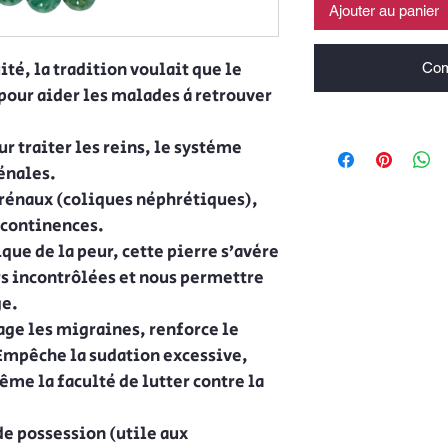
Ajouter au panier
ité, la tradition voulait que le
Com
 pour aider les malades à retrouver
ur traiter les reins, le système
rénales.
 rénaux (coliques néphrétiques),
incontinences.
ique de la peur, cette pierre s’avère
rs incontrôlées et nous permettre
ge.
lage les migraines, renforce le
Empêche la sudation excessive,
ême la faculté de lutter contre la
de possession (utile aux