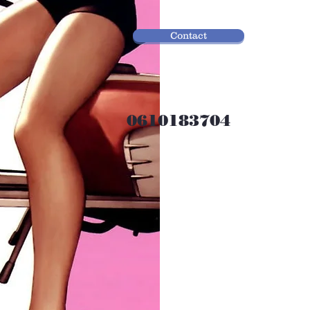
Contact
0610183704