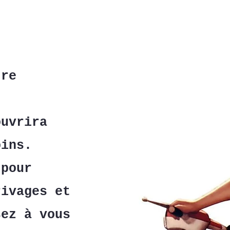
tre
ouvrira
oins.
 pour
rivages et
sez à vous