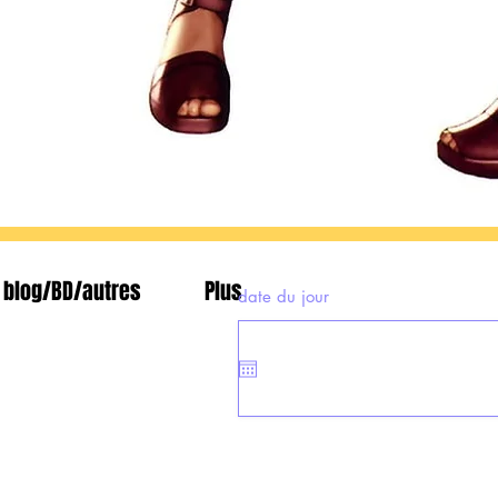
blog/BD/autres
Plus
date du jour