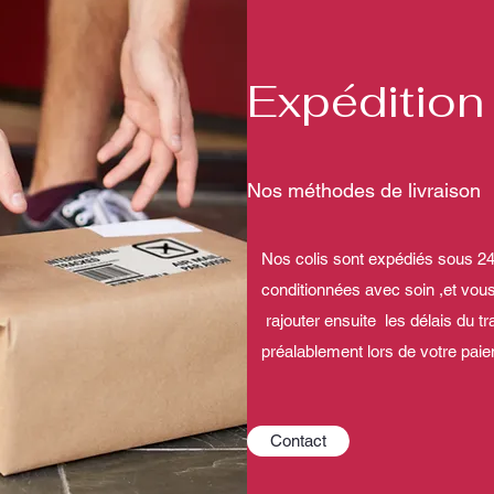
Expédition 
Nos méthodes de livraison
Nos colis sont expédiés sous 2
conditionnées avec soin ,et vou
rajouter ensuite les délais du t
préalablement lors de votre paie
Contact