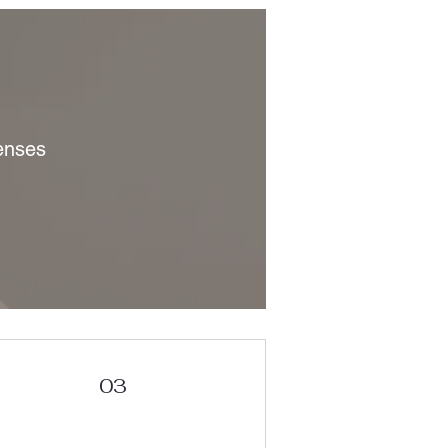
enses
03