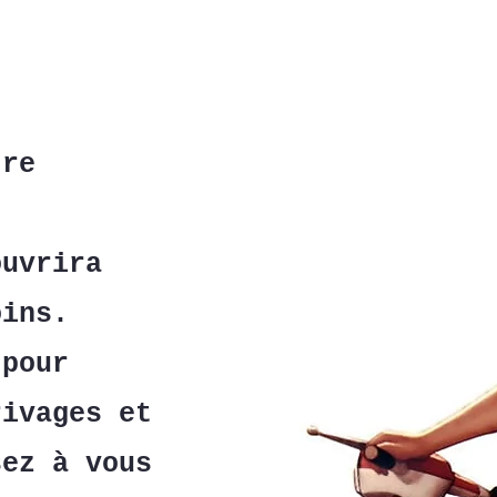
tre
ouvrira
oins.
 pour
rivages et
sez à vous