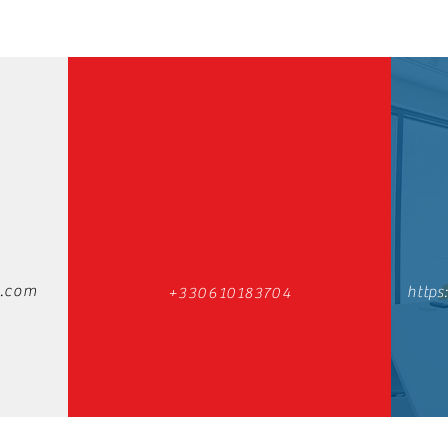
.com
https
+330610183704