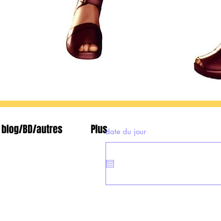
blog/BD/autres
Plus
date du jour