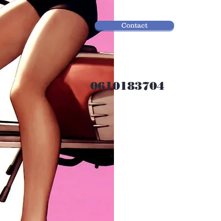
Contact
0610183704