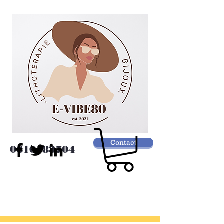
Contact
0610183704