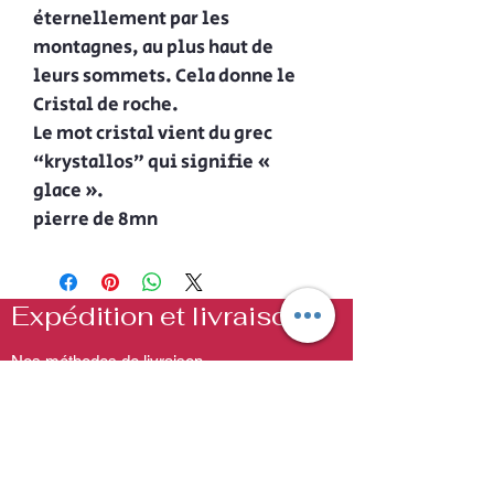
éternellement par les
montagnes, au plus haut de
leurs sommets. Cela donne le
Cristal de roche.
Le mot cristal vient du grec
“krystallos” qui signifie «
glace ».
pierre de 8mn
Expédition et livraison
Nos méthodes de livraison
Nos colis sont expédiés sous 24h à 48heures
,toujours conditionnées avec soin ,et vous sera
envoyé en formule de suivie rajouter ensuite
les délais du transporteur ,que vous aurez