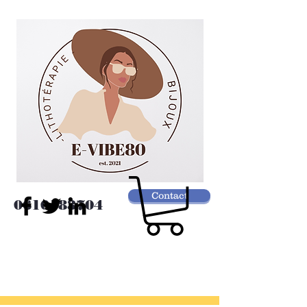
Contact
0610183704