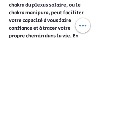
chakra du plexus solaire, ou le
chakra manipura, peut faciliter
votre capacité à vous faire
confiance et à tracer votre
propre chemin dans la vie. En
équilibrant votre chakra du
plexus solaire, les propriétés
de la signification de la pierre
Oeil de Tigre peuvent vous
donner du pouvoir et vous
motiver.
Shipping and Delivery
Our delivery methods
Our parcels are dispatched within 24 to 48