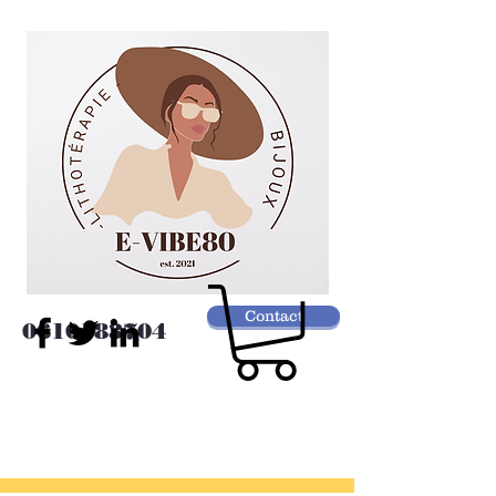
Contact
0610183704